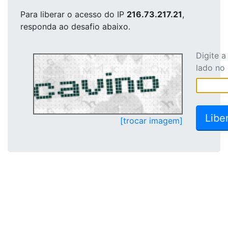
Para liberar o acesso
do IP
216.73.217.21
,
responda ao desafio abaixo.
Digite 
lado no
[trocar imagem]