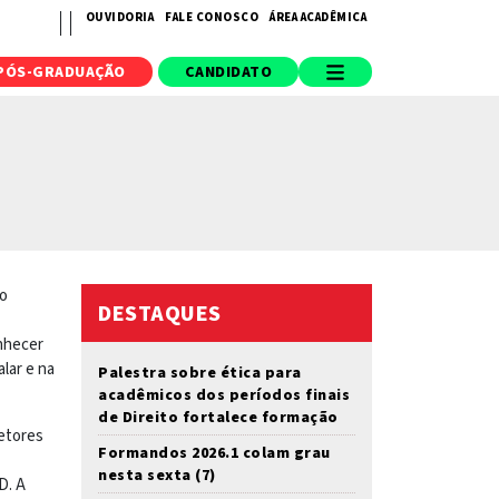
OUVIDORIA
FALE CONOSCO
ÁREA ACADÊMICA
PÓS-GRADUAÇÃO
CANDIDATO
 o
DESTAQUES
nhecer
lar e na
Palestra sobre ética para
acadêmicos dos períodos finais
de Direito fortalece formação
setores
Formandos 2026.1 colam grau
nesta sexta (7)
D. A