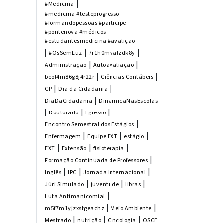
|
#Medicina
#medicina #testeprogresso
#formandopessoas #participe
#pontenova #médicos
#estudantesmedicina #avalição
|
|
|
#OsSemLuz
7r1h0mvalzdk8y
|
|
Administração
Autoavaliação
|
|
beol4m86g8j4r22r
Ciências Contábeis
|
|
CP
Dia da Cidadania
|
DiaDaCidadania
DinamicaNasEscolas
|
|
|
Doutorado
Egresso
|
Encontro Semestral dos Estágios
|
|
|
Enfermagem
Equipe EXT
estágio
|
|
|
EXT
Extensão
fisioterapia
|
Formação Continuada de Professores
|
|
|
Inglês
IPC
Jornada Internacional
|
|
|
Júri Simulado
juventude
libras
|
Luta Antimanicomial
|
|
m5f7m1yjzxstgeachz
Meio Ambiente
|
|
|
Mestrado
nutrição
Oncologia
OSCE