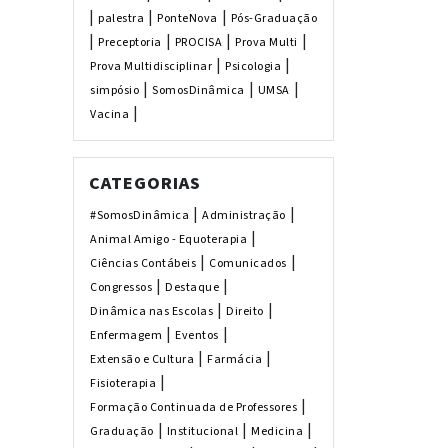
|
|
|
palestra
PonteNova
Pós-Graduação
|
|
|
|
Preceptoria
PROCISA
Prova Multi
|
|
Prova Multidisciplinar
Psicologia
|
|
|
simpósio
SomosDinâmica
UMSA
|
Vacina
CATEGORIAS
|
|
#SomosDinâmica
Administração
|
Animal Amigo - Equoterapia
|
|
Ciências Contábeis
Comunicados
|
|
Congressos
Destaque
|
|
Dinâmica nas Escolas
Direito
|
|
Enfermagem
Eventos
|
|
Extensão e Cultura
Farmácia
|
Fisioterapia
|
Formação Continuada de Professores
|
|
|
Graduação
Institucional
Medicina