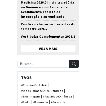
Medicina 2026.2 inicia trajetória
na Dinâmica com Semana de
Acolhimento repleta de
integração e aprendizado
Confira os horários das aulas do
semestre 2026.2
Vestibular Complementar 2026.2
VEJA MAIS
TAGS
|
#CienciasContabeis
|
|
#DiadoFarmacêutico
#Direito
|
|
#Enfermagem
#FaculdadeDinâmica
|
|
|
#Fadip
#Farmácia
#Farmacia