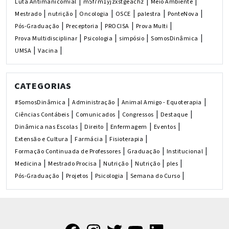
|
|
|
Luta Antimanicomial
m5f7m1yjzxstgeachz
Meio Ambiente
|
|
|
|
|
|
Mestrado
nutrição
Oncologia
OSCE
palestra
PonteNova
|
|
|
|
Pós-Graduação
Preceptoria
PROCISA
Prova Multi
|
|
|
|
Prova Multidisciplinar
Psicologia
simpósio
SomosDinâmica
|
|
UMSA
Vacina
CATEGORIAS
|
|
|
#SomosDinâmica
Administração
Animal Amigo - Equoterapia
|
|
|
|
Ciências Contábeis
Comunicados
Congressos
Destaque
|
|
|
|
Dinâmica nas Escolas
Direito
Enfermagem
Eventos
|
|
|
Extensão e Cultura
Farmácia
Fisioterapia
|
|
|
Formação Continuada de Professores
Graduação
Institucional
|
|
|
|
|
Medicina
Mestrado Procisa
Nutrição
Nutrição
ples
|
|
|
|
Pós-Graduação
Projetos
Psicologia
Semana do Curso