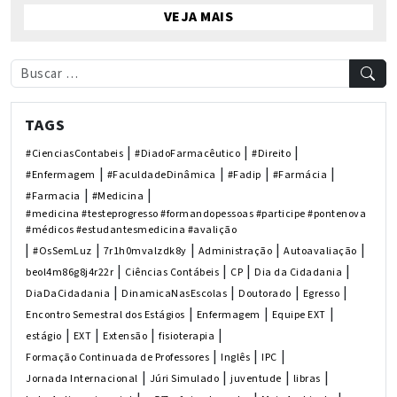
VEJA MAIS
TAGS
|
|
|
#CienciasContabeis
#DiadoFarmacêutico
#Direito
|
|
|
|
#Enfermagem
#FaculdadeDinâmica
#Fadip
#Farmácia
|
|
#Farmacia
#Medicina
#medicina #testeprogresso #formandopessoas #participe #pontenova
#médicos #estudantesmedicina #avalição
|
|
|
|
|
#OsSemLuz
7r1h0mvalzdk8y
Administração
Autoavaliação
|
|
|
|
beol4m86g8j4r22r
Ciências Contábeis
CP
Dia da Cidadania
|
|
|
|
DiaDaCidadania
DinamicaNasEscolas
Doutorado
Egresso
|
|
|
Encontro Semestral dos Estágios
Enfermagem
Equipe EXT
|
|
|
|
estágio
EXT
Extensão
fisioterapia
|
|
|
Formação Continuada de Professores
Inglês
IPC
|
|
|
|
Jornada Internacional
Júri Simulado
juventude
libras