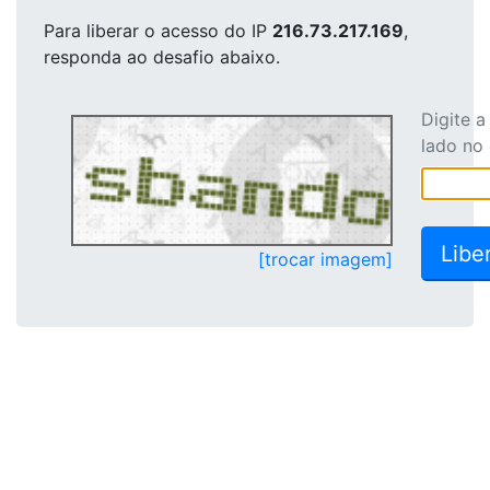
Para liberar o acesso
do IP
216.73.217.169
,
responda ao desafio abaixo.
Digite 
lado no
[trocar imagem]