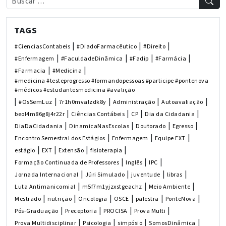
TAGS
|
|
|
#CienciasContabeis
#DiadoFarmacêutico
#Direito
|
|
|
|
#Enfermagem
#FaculdadeDinâmica
#Fadip
#Farmácia
|
|
#Farmacia
#Medicina
#medicina #testeprogresso #formandopessoas #participe #pontenova
#médicos #estudantesmedicina #avalição
|
|
|
|
|
#OsSemLuz
7r1h0mvalzdk8y
Administração
Autoavaliação
|
|
|
|
beol4m86g8j4r22r
Ciências Contábeis
CP
Dia da Cidadania
|
|
|
|
DiaDaCidadania
DinamicaNasEscolas
Doutorado
Egresso
|
|
|
Encontro Semestral dos Estágios
Enfermagem
Equipe EXT
|
|
|
|
estágio
EXT
Extensão
fisioterapia
|
|
|
Formação Continuada de Professores
Inglês
IPC
|
|
|
|
Jornada Internacional
Júri Simulado
juventude
libras
|
|
|
Luta Antimanicomial
m5f7m1yjzxstgeachz
Meio Ambiente
|
|
|
|
|
|
Mestrado
nutrição
Oncologia
OSCE
palestra
PonteNova
|
|
|
|
Pós-Graduação
Preceptoria
PROCISA
Prova Multi
|
|
|
|
Prova Multidisciplinar
Psicologia
simpósio
SomosDinâmica