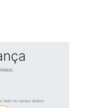
ança
nosco.
ao lado no campo abaixo