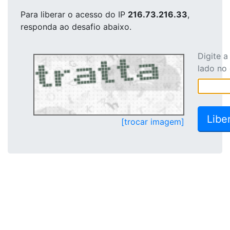
Para liberar o acesso
do IP
216.73.216.33
,
responda ao desafio abaixo.
Digite 
lado no
[trocar imagem]