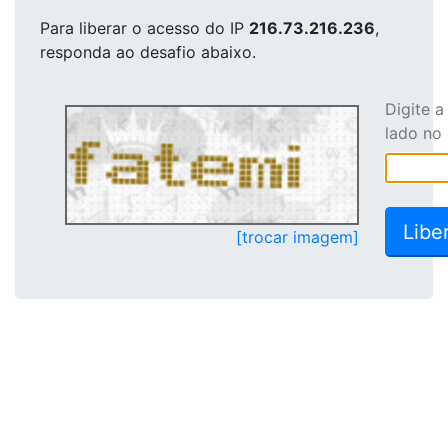
Para liberar o acesso
do IP
216.73.216.236
,
responda ao desafio abaixo.
Digite 
lado no
[trocar imagem]