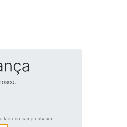
ança
nosco.
ao lado no campo abaixo