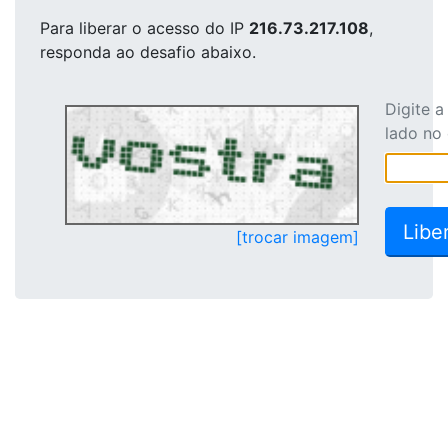
Para liberar o acesso
do IP
216.73.217.108
,
responda ao desafio abaixo.
Digite 
lado no
[trocar imagem]