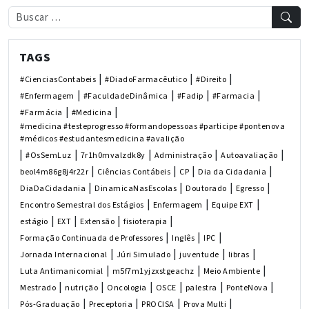
TAGS
|
|
|
#CienciasContabeis
#DiadoFarmacêutico
#Direito
|
|
|
|
#Enfermagem
#FaculdadeDinâmica
#Fadip
#Farmacia
|
|
#Farmácia
#Medicina
#medicina #testeprogresso #formandopessoas #participe #pontenova
#médicos #estudantesmedicina #avalição
|
|
|
|
|
#OsSemLuz
7r1h0mvalzdk8y
Administração
Autoavaliação
|
|
|
|
beol4m86g8j4r22r
Ciências Contábeis
CP
Dia da Cidadania
|
|
|
|
DiaDaCidadania
DinamicaNasEscolas
Doutorado
Egresso
|
|
|
Encontro Semestral dos Estágios
Enfermagem
Equipe EXT
|
|
|
|
estágio
EXT
Extensão
fisioterapia
|
|
|
Formação Continuada de Professores
Inglês
IPC
|
|
|
|
Jornada Internacional
Júri Simulado
juventude
libras
|
|
|
Luta Antimanicomial
m5f7m1yjzxstgeachz
Meio Ambiente
|
|
|
|
|
|
Mestrado
nutrição
Oncologia
OSCE
palestra
PonteNova
|
|
|
|
Pós-Graduação
Preceptoria
PROCISA
Prova Multi