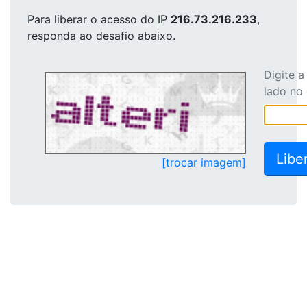
Para liberar o acesso
do IP
216.73.216.233
,
responda ao desafio abaixo.
Digite 
lado no
[trocar imagem]