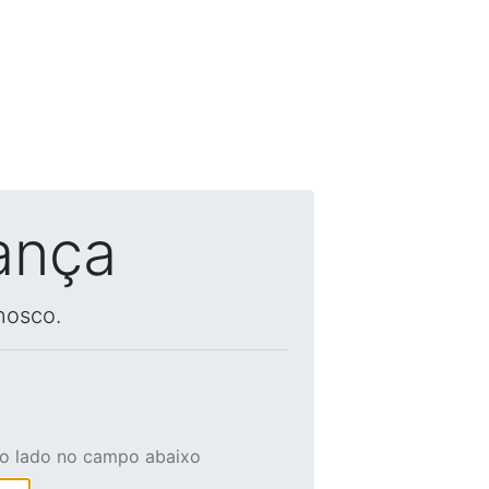
ança
nosco.
ao lado no campo abaixo