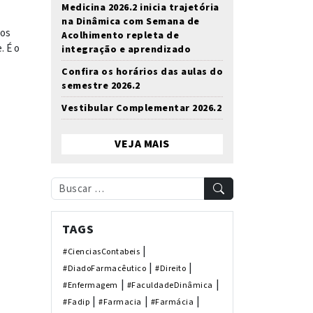
Medicina 2026.2 inicia trajetória
na Dinâmica com Semana de
dos
Acolhimento repleta de
. É o
integração e aprendizado
Confira os horários das aulas do
semestre 2026.2
Vestibular Complementar 2026.2
VEJA MAIS
TAGS
|
#CienciasContabeis
|
|
#DiadoFarmacêutico
#Direito
|
|
#Enfermagem
#FaculdadeDinâmica
|
|
|
#Fadip
#Farmacia
#Farmácia