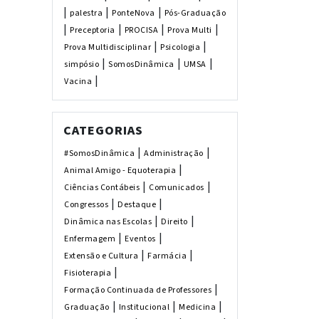
|
|
|
palestra
PonteNova
Pós-Graduação
|
|
|
|
Preceptoria
PROCISA
Prova Multi
|
|
Prova Multidisciplinar
Psicologia
|
|
|
simpósio
SomosDinâmica
UMSA
|
Vacina
CATEGORIAS
|
|
#SomosDinâmica
Administração
|
Animal Amigo - Equoterapia
|
|
Ciências Contábeis
Comunicados
|
|
Congressos
Destaque
|
|
Dinâmica nas Escolas
Direito
|
|
Enfermagem
Eventos
|
|
Extensão e Cultura
Farmácia
|
Fisioterapia
|
Formação Continuada de Professores
|
|
|
Graduação
Institucional
Medicina