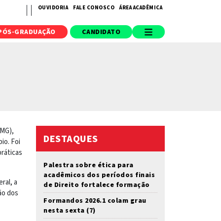
OUVIDORIA
FALE CONOSCO
ÁREA ACADÊMICA
PÓS-GRADUAÇÃO
CANDIDATO
(MG),
DESTAQUES
io. Foi
ráticas
Palestra sobre ética para
acadêmicos dos períodos finais
ral, a
de Direito fortalece formação
ão dos
Formandos 2026.1 colam grau
nesta sexta (7)