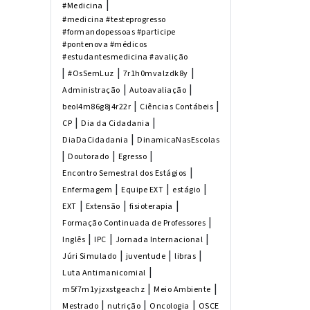
|
#Medicina
#medicina #testeprogresso
#formandopessoas #participe
#pontenova #médicos
#estudantesmedicina #avalição
|
|
|
#OsSemLuz
7r1h0mvalzdk8y
|
|
Administração
Autoavaliação
|
|
beol4m86g8j4r22r
Ciências Contábeis
|
|
CP
Dia da Cidadania
|
DiaDaCidadania
DinamicaNasEscolas
|
|
|
Doutorado
Egresso
|
Encontro Semestral dos Estágios
|
|
|
Enfermagem
Equipe EXT
estágio
|
|
|
EXT
Extensão
fisioterapia
|
Formação Continuada de Professores
|
|
|
Inglês
IPC
Jornada Internacional
|
|
|
Júri Simulado
juventude
libras
|
Luta Antimanicomial
|
|
m5f7m1yjzxstgeachz
Meio Ambiente
|
|
|
Mestrado
nutrição
Oncologia
OSCE