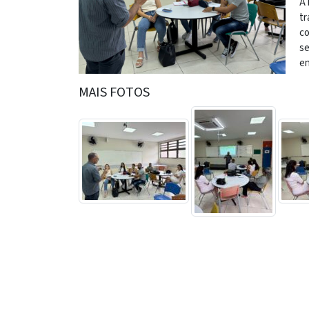
A 
tr
co
se
en
MAIS FOTOS