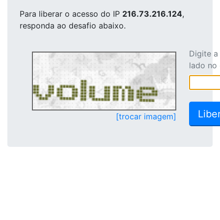
Para liberar o acesso
do IP
216.73.216.124
,
responda ao desafio abaixo.
Digite 
lado no
[trocar imagem]