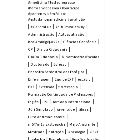
#medicina #testeprogresso
#formandopessoas #participe
#pontenova #médicos
#estudantesmedicina #avalição
|
|
|
#OsSemLuz
7r1h0mvalzdk8y
|
|
Administração
Autoavaliação
|
|
beol4m86g8j4r22r
Ciências Contábeis
|
|
CP
Dia da Cidadania
|
DiaDaCidadania
DinamicaNasEscolas
|
|
|
Doutorado
Egresso
|
Encontro Semestral dos Estágios
|
|
|
Enfermagem
Equipe EXT
estágio
|
|
|
EXT
Extensão
fisioterapia
|
Formação Continuada de Professores
|
|
|
Inglês
IPC
Jornada Internacional
|
|
|
Júri Simulado
juventude
libras
|
Luta Antimanicomial
|
|
m5f7m1yjzxstgeachz
Meio Ambiente
|
|
|
Mestrado
nutrição
Oncologia
OSCE
|
|
|
palestra
PonteNova
Pós-Graduação