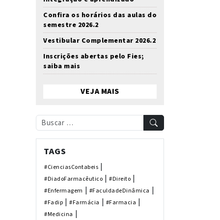
Confira os horários das aulas do
semestre 2026.2
Vestibular Complementar 2026.2
Inscrições abertas pelo Fies;
saiba mais
VEJA MAIS
TAGS
|
#CienciasContabeis
|
|
#DiadoFarmacêutico
#Direito
|
|
#Enfermagem
#FaculdadeDinâmica
|
|
|
#Fadip
#Farmácia
#Farmacia
|
#Medicina