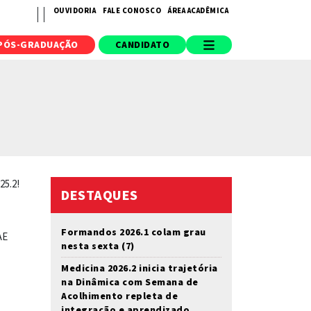
OUVIDORIA
FALE CONOSCO
ÁREA ACADÊMICA
PÓS-GRADUAÇÃO
CANDIDATO
25.2!
DESTAQUES
Formandos 2026.1 colam grau
AE
nesta sexta (7)
Medicina 2026.2 inicia trajetória
na Dinâmica com Semana de
Acolhimento repleta de
integração e aprendizado