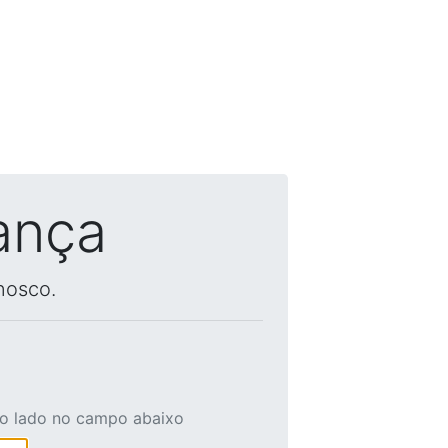
ança
nosco.
ao lado no campo abaixo