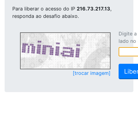
Para liberar o acesso
do IP
216.73.217.13
,
responda ao desafio abaixo.
Digite 
lado no
[trocar imagem]