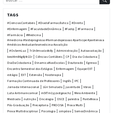
TAGS
|
|
|
#CienciasContabeis
#DiadoFarmacêutico
#Direito
|
|
|
|
#Enfermagem
#FaculdadeDinâmica
#Fadip
#Farmacia
|
|
#Farmácia
#Medicina
#medicina #testeprogresso #formandopessoas #participe #pontenova
#médicos #estudantesmedicina #avalição
|
|
|
|
|
#OsSemLuz
7r1h0mvalzdk8y
Administração
Autoavaliação
|
|
|
|
beol4m86g8j4r22r
Ciências Contábeis
CP
Dia da Cidadania
|
|
|
|
DiaDaCidadania
DinamicaNasEscolas
Doutorado
Egresso
|
|
|
Encontro Semestral dos Estágios
Enfermagem
Equipe EXT
|
|
|
|
estágio
EXT
Extensão
fisioterapia
|
|
|
Formação Continuada de Professores
Inglês
IPC
|
|
|
|
Jornada Internacional
Júri Simulado
juventude
libras
|
|
|
Luta Antimanicomial
m5f7m1yjzxstgeachz
Meio Ambiente
|
|
|
|
|
|
Mestrado
nutrição
Oncologia
OSCE
palestra
PonteNova
|
|
|
|
Pós-Graduação
Preceptoria
PROCISA
Prova Multi
|
|
|
|
Prova Multidisciplinar
Psicologia
simpósio
SomosDinâmica