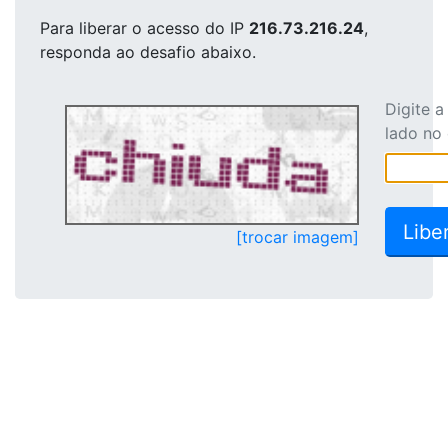
Para liberar o acesso
do IP
216.73.216.24
,
responda ao desafio abaixo.
Digite 
lado no
[trocar imagem]