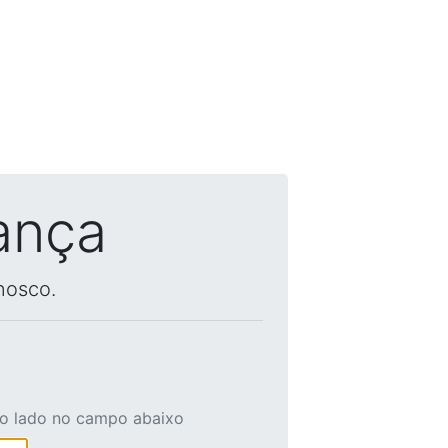
ança
nosco.
ao lado no campo abaixo