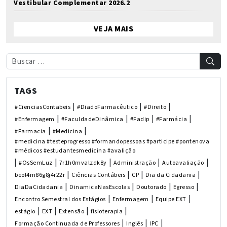
Vestibular Complementar 2026.2
VEJA MAIS
TAGS
|
|
|
#CienciasContabeis
#DiadoFarmacêutico
#Direito
|
|
|
|
#Enfermagem
#FaculdadeDinâmica
#Fadip
#Farmácia
|
|
#Farmacia
#Medicina
#medicina #testeprogresso #formandopessoas #participe #pontenova
#médicos #estudantesmedicina #avalição
|
|
|
|
|
#OsSemLuz
7r1h0mvalzdk8y
Administração
Autoavaliação
|
|
|
|
beol4m86g8j4r22r
Ciências Contábeis
CP
Dia da Cidadania
|
|
|
|
DiaDaCidadania
DinamicaNasEscolas
Doutorado
Egresso
|
|
|
Encontro Semestral dos Estágios
Enfermagem
Equipe EXT
|
|
|
|
estágio
EXT
Extensão
fisioterapia
|
|
|
Formação Continuada de Professores
Inglês
IPC