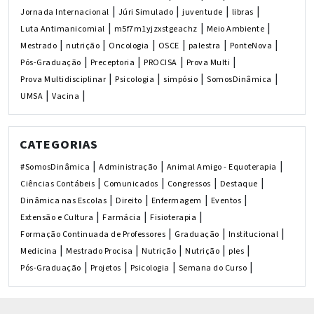
|
|
|
|
Jornada Internacional
Júri Simulado
juventude
libras
|
|
|
Luta Antimanicomial
m5f7m1yjzxstgeachz
Meio Ambiente
|
|
|
|
|
|
Mestrado
nutrição
Oncologia
OSCE
palestra
PonteNova
|
|
|
|
Pós-Graduação
Preceptoria
PROCISA
Prova Multi
|
|
|
|
Prova Multidisciplinar
Psicologia
simpósio
SomosDinâmica
|
|
UMSA
Vacina
CATEGORIAS
|
|
|
#SomosDinâmica
Administração
Animal Amigo - Equoterapia
|
|
|
|
Ciências Contábeis
Comunicados
Congressos
Destaque
|
|
|
|
Dinâmica nas Escolas
Direito
Enfermagem
Eventos
|
|
|
Extensão e Cultura
Farmácia
Fisioterapia
|
|
|
Formação Continuada de Professores
Graduação
Institucional
|
|
|
|
|
Medicina
Mestrado Procisa
Nutrição
Nutrição
ples
|
|
|
|
Pós-Graduação
Projetos
Psicologia
Semana do Curso