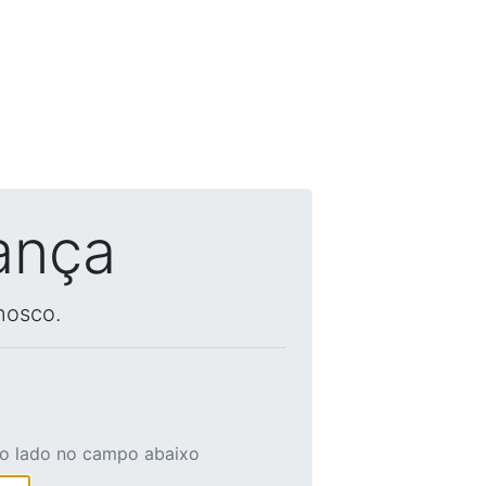
ança
nosco.
ao lado no campo abaixo