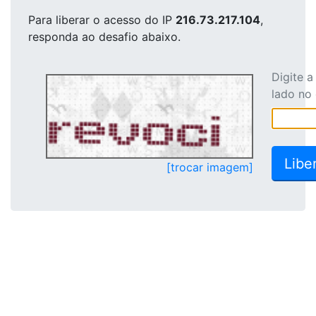
Para liberar o acesso
do IP
216.73.217.104
,
responda ao desafio abaixo.
Digite 
lado no
[trocar imagem]