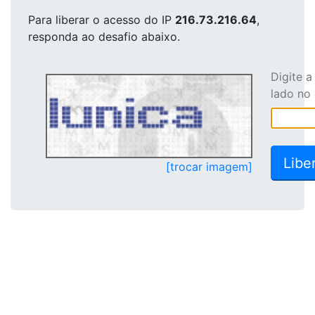
Para liberar o acesso
do IP
216.73.216.64
,
responda ao desafio abaixo.
Digite 
lado no
[trocar imagem]