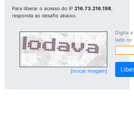
Para liberar o acesso
do IP
216.73.216.198
,
responda ao desafio abaixo.
Digite 
lado no
[trocar imagem]