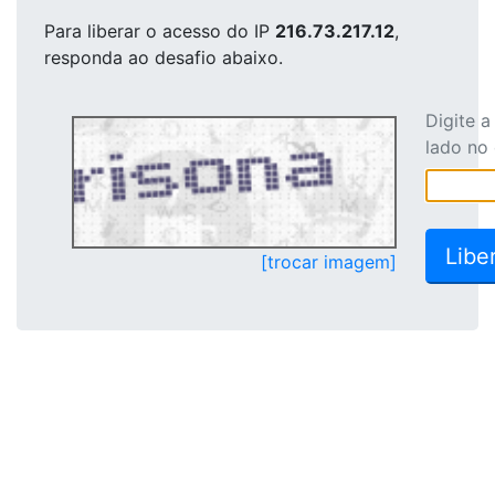
Para liberar o acesso
do IP
216.73.217.12
,
responda ao desafio abaixo.
Digite 
lado no
[trocar imagem]