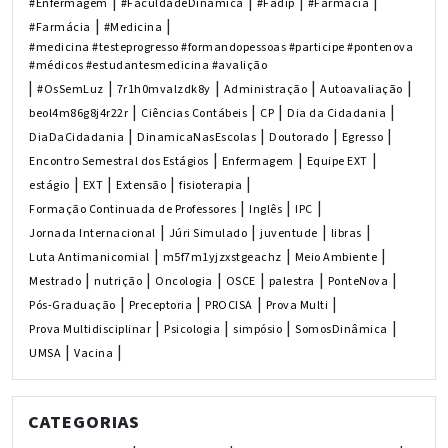
|
|
|
|
#Enfermagem
#FaculdadeDinâmica
#Fadip
#Farmacia
|
|
#Farmácia
#Medicina
#medicina #testeprogresso #formandopessoas #participe #pontenova
#médicos #estudantesmedicina #avalição
|
|
|
|
|
#OsSemLuz
7r1h0mvalzdk8y
Administração
Autoavaliação
|
|
|
|
beol4m86g8j4r22r
Ciências Contábeis
CP
Dia da Cidadania
|
|
|
|
DiaDaCidadania
DinamicaNasEscolas
Doutorado
Egresso
|
|
|
Encontro Semestral dos Estágios
Enfermagem
Equipe EXT
|
|
|
|
estágio
EXT
Extensão
fisioterapia
|
|
|
Formação Continuada de Professores
Inglês
IPC
|
|
|
|
Jornada Internacional
Júri Simulado
juventude
libras
|
|
|
Luta Antimanicomial
m5f7m1yjzxstgeachz
Meio Ambiente
|
|
|
|
|
|
Mestrado
nutrição
Oncologia
OSCE
palestra
PonteNova
|
|
|
|
Pós-Graduação
Preceptoria
PROCISA
Prova Multi
|
|
|
|
Prova Multidisciplinar
Psicologia
simpósio
SomosDinâmica
|
|
UMSA
Vacina
CATEGORIAS