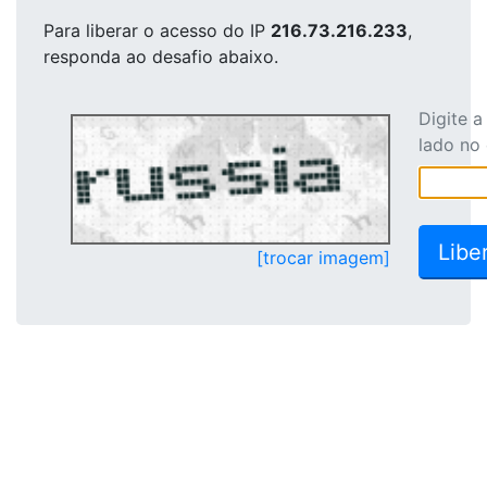
Para liberar o acesso
do IP
216.73.216.233
,
responda ao desafio abaixo.
Digite 
lado no
[trocar imagem]