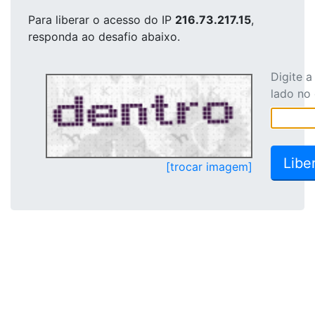
Para liberar o acesso
do IP
216.73.217.15
,
responda ao desafio abaixo.
Digite 
lado no
[trocar imagem]