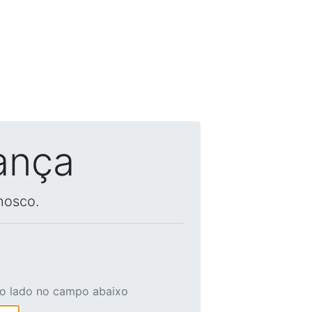
ança
nosco.
ao lado no campo abaixo