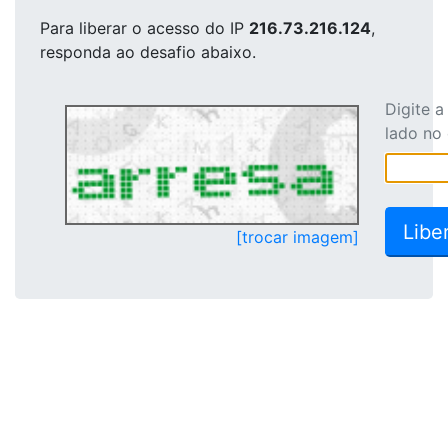
Para liberar o acesso
do IP
216.73.216.124
,
responda ao desafio abaixo.
Digite 
lado no
[trocar imagem]