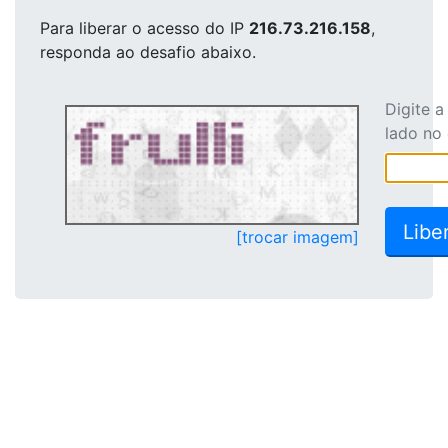
Para liberar o acesso
do IP
216.73.216.158
,
responda ao desafio abaixo.
Digite 
lado no
[trocar imagem]