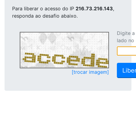
Para liberar o acesso
do IP
216.73.216.143
,
responda ao desafio abaixo.
Digite 
lado no
[trocar imagem]